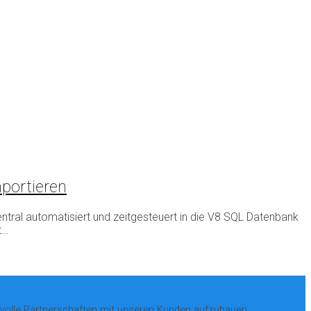
portieren
ntral automatisiert und zeitgesteuert in die V8 SQL Datenbank
t…
nsvolle Partnerschaften mit unseren Kunden aufzubauen.