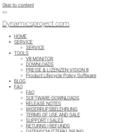
Skip to content
Dynamicsproject.com
HOME
SERVICE
SERVICE
TOOLS
V8 MONITOR
DOWNLOADS
PREISE & LIZENZEN VISION 8
Product Lifecycle Policy Software
BLOG
FAQ
FAQ
SOFTWARE-DOWNLOADS
RELEASE NOTES
WIDERRUFSBELEHRUNG
TERMS OF USE AND SALE
SUPPORT | SALES
RETURNS | REFUNDS
DATENSCHUTZERKLÄRUNG