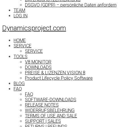
DSGVO (GDPR) – persönliche Daten anfordern
TEAM
LOG IN
Dynamicsproject.com
HOME
SERVICE
SERVICE
TOOLS
V8 MONITOR
DOWNLOADS
PREISE & LIZENZEN VISION 8
Product Lifecycle Policy Software
BLOG
FAQ
FAQ
SOFTWARE-DOWNLOADS
RELEASE NOTES
WIDERRUFSBELEHRUNG
TERMS OF USE AND SALE
SUPPORT | SALES
RETURNS | REFUNDS