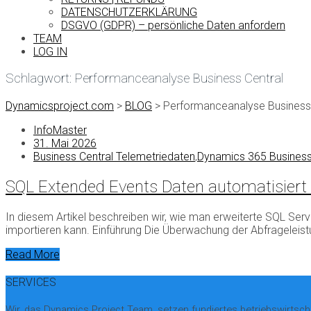
DATENSCHUTZERKLÄRUNG
DSGVO (GDPR) – persönliche Daten anfordern
TEAM
LOG IN
Schlagwort:
Performanceanalyse Business Central
Dynamicsproject.com
>
BLOG
>
Performanceanalyse Business 
InfoMaster
31. Mai 2026
Business Central Telemetriedaten
,
Dynamics 365 Business
SQL Extended Events Daten automatisiert 
In diesem Artikel beschreiben wir, wie man erweiterte SQL Ser
importieren kann. Einführung Die Überwachung der Abfrageleis
Read More
SERVICES
Wir, das Dynamics Project Team, setzen fundiertes betriebswirtsch