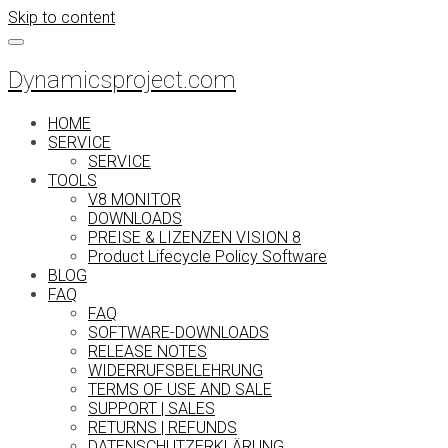
Skip to content
Dynamicsproject.com
HOME
SERVICE
SERVICE
TOOLS
V8 MONITOR
DOWNLOADS
PREISE & LIZENZEN VISION 8
Product Lifecycle Policy Software
BLOG
FAQ
FAQ
SOFTWARE-DOWNLOADS
RELEASE NOTES
WIDERRUFSBELEHRUNG
TERMS OF USE AND SALE
SUPPORT | SALES
RETURNS | REFUNDS
DATENSCHUTZERKLÄRUNG