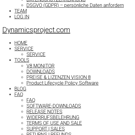
DSGVO (GDPR) – persönliche Daten anfordern
TEAM
LOG IN
Dynamicsproject.com
HOME
SERVICE
SERVICE
TOOLS
V8 MONITOR
DOWNLOADS
PREISE & LIZENZEN VISION 8
Product Lifecycle Policy Software
BLOG
FAQ
FAQ
SOFTWARE-DOWNLOADS
RELEASE NOTES
WIDERRUFSBELEHRUNG
TERMS OF USE AND SALE
SUPPORT | SALES
RETURNS | REFUNDS